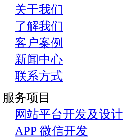
关于我们
了解我们
客户案例
新闻中心
联系方式
服务项目
网站平台开发及设计
APP 微信开发